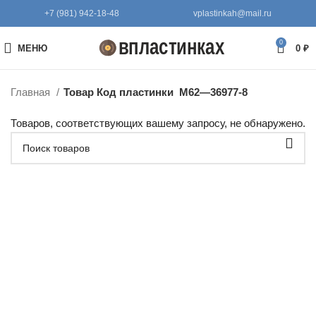
+7 (981) 942-18-48
vplastinkah@mail.ru
0
МЕНЮ
0
₽
Главная
Товар Код пластинки
М62—36977-8
Товаров, соответствующих вашему запросу, не обнаружено.