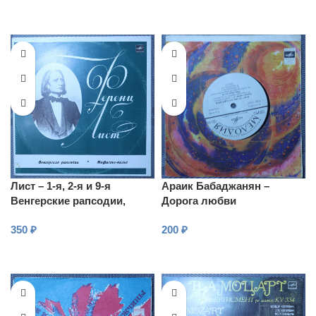
Лист – 1-я, 2-я и 9-я
Араик Бабаджанян –
Венгерские рапсодии,
Дорога любви
Мефисто-вальс
350
₽
200
₽
В КОРЗИНУ
В КОРЗИНУ