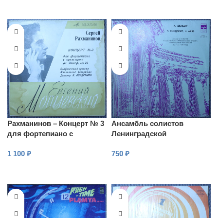
Рахманинов – Концерт № 3
Ансамбль солистов
для фортепиано с
Ленинградской
оркестром, Ре Минор, Соч.
филармонии, дирижер И.
1 100
₽
750
₽
30
Блажков
В КОРЗИНУ
В КОРЗИНУ