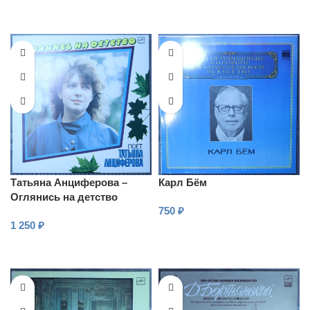
Татьяна Анциферова –
Карл Бём
Оглянись на детство
750
₽
1 250
₽
В КОРЗИНУ
В КОРЗИНУ