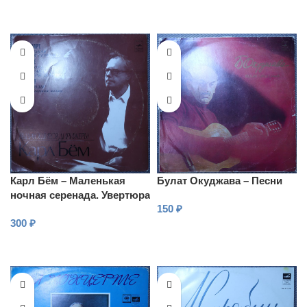
Карл Бём – Маленькая
Булат Окуджава – Песни
ночная серенада. Увертюра
150
₽
и антракты из оперы
300
₽
“Кармен”
В КОРЗИНУ
В КОРЗИНУ