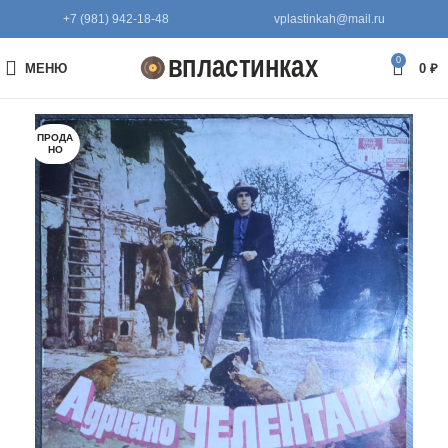
+7 (981) 942-18-48
vplastinkah@mail.ru
0
МЕНЮ
0
₽
ПРОДА
НО