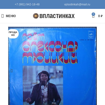
+7 (981) 942-18-48
vplastinkah@mail.ru
0
МЕНЮ
0
₽
ПРОДА
НО