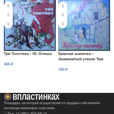
Три Толстяка – Ю. Олеши
Красная шапочка –
Знаменитый утенок Тим
450
₽
150
₽
В КОРЗИНУ
В КОРЗИНУ
Площадка, на которой осуществляется продажа собственной
коллекции виниловых пластинок.
Тел: +7 (981) 403-68-15