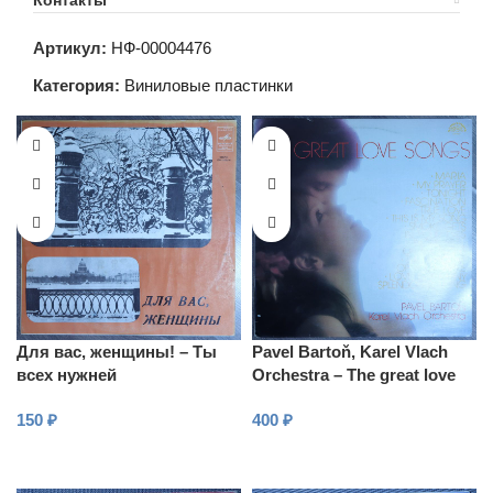
Контакты
Артикул:
НФ-00004476
Категория:
Виниловые пластинки
Для вас, женщины! – Ты
Pavel Bartoň, Karel Vlach
всех нужней
Orchestra – The great love
songs
150
₽
400
₽
В КОРЗИНУ
В КОРЗИНУ