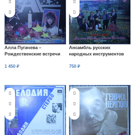
Алла Пугачева –
Ансамбль русских
Рождественские встречи
народных инструментов
“Голоса России”
1 450
₽
750
₽
г.Петрозаводск – Зуденков
В КОРЗИНУ
В КОРЗИНУ