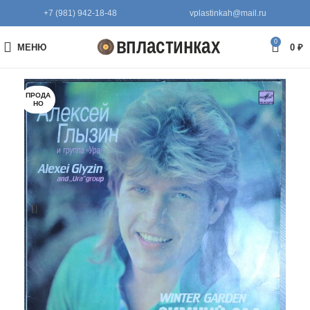
+7 (981) 942-18-48
vplastinkah@mail.ru
0
МЕНЮ
0
₽
ПРОДА
НО