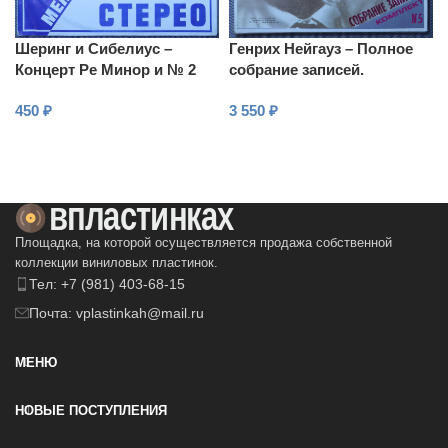
Шеринг и Сибелиус –
Генрих Нейгауз – Полное
Концерт Ре Минор и № 2
собрание записей.
для скрипки с оркестром
Комплект № 5
450
₽
3 550
₽
В КОРЗИНУ
В КОРЗИНУ
Площадка, на которой осуществляется продажа собственной
коллекции виниловых пластинок.
Тел: +7 (981) 403-68-15
Почта: vplastinkah@mail.ru
МЕНЮ
НОВЫЕ ПОСТУПЛЕНИЯ