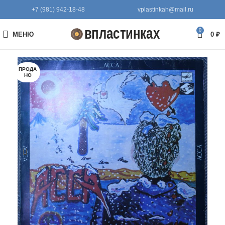
+7 (981) 942-18-48
vplastinkah@mail.ru
0
МЕНЮ
0
₽
ПРОДА
НО