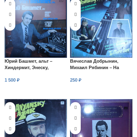
Юрий Башмет, альт –
Вячеслав Добрынин,
Хиндермит, Энеску,
Михаил Рябинин – На
Головин
всякий случай
1 500
₽
250
₽
В КОРЗИНУ
В КОРЗИНУ