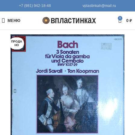
+7 (981) 942-18-48
vplastinkah@mail.ru
0
МЕНЮ
0
₽
ПРОДА
НО