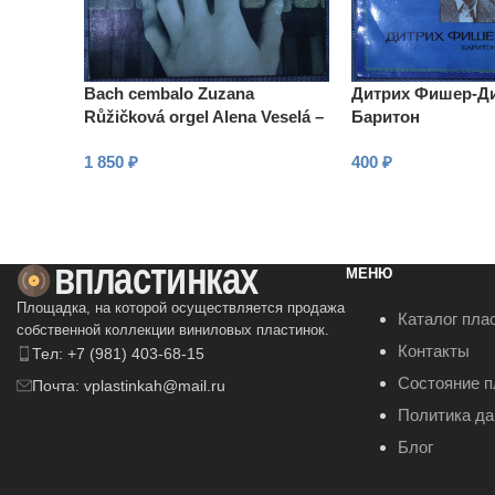
Bach cembalo Zuzana
Дитрих Фишер-Ди
Růžičková orgel Alena Veselá –
Баритон
Clavier-Übung III. Teil
1 850
₽
400
₽
В КОРЗИНУ
В КОРЗИНУ
МЕНЮ
Площадка, на которой осуществляется продажа
Каталог пла
собственной коллекции виниловых пластинок.
Контакты
Тел: +7 (981) 403-68-15
Состояние п
Почта: vplastinkah@mail.ru
Политика д
Блог