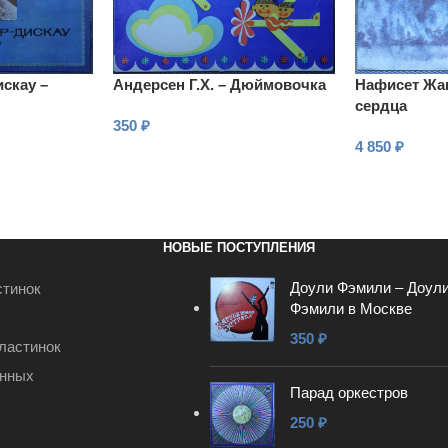
скау –
Андерсен Г.Х. – Дюймовочка
Нафисет Жан
сердца
350
₽
4 850
₽
В КОРЗИНУ
В КОРЗИНУ
НОВЫЕ ПОСТУПЛЕНИЯ
Доули Фэмили – Доул
стинок
Фэмили в Москве
350
₽
ластинок
анных
Парад оркестров
250
₽