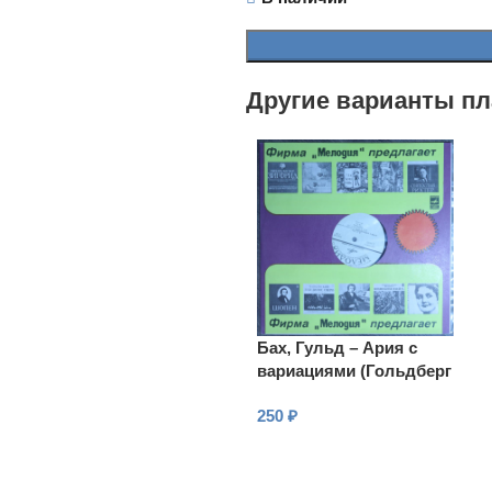
Другие варианты пл
Бах, Гульд – Ария с
вариациями (Гольдберг
– Вариации), BWV 988
250
₽
В КОРЗИНУ