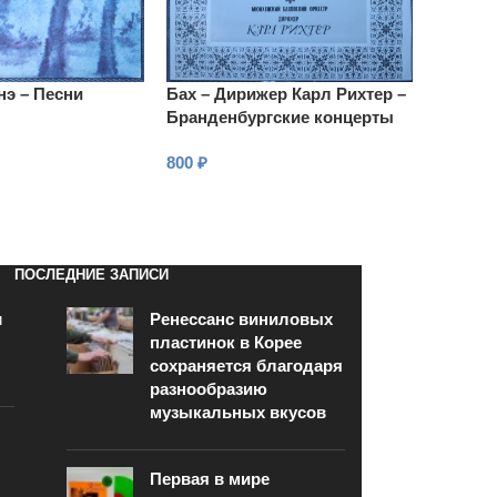
э – Песни
Бах – Дирижер Карл Рихтер –
Бранденбургские концерты
BWV 1046–1051
800
₽
В КОРЗИНУ
ПОСЛЕДНИЕ ЗАПИСИ
и
Ренессанс виниловых
пластинок в Корее
сохраняется благодаря
разнообразию
музыкальных вкусов
Первая в мире