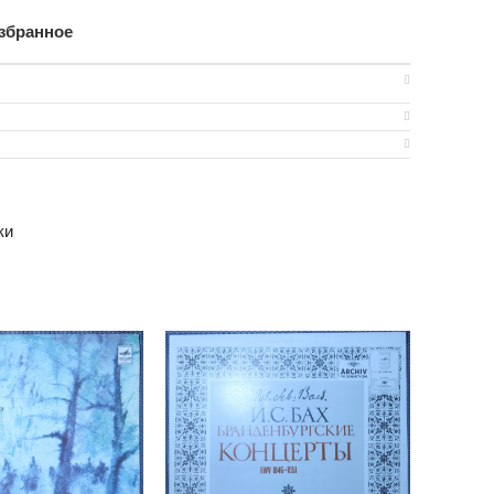
збранное
ки