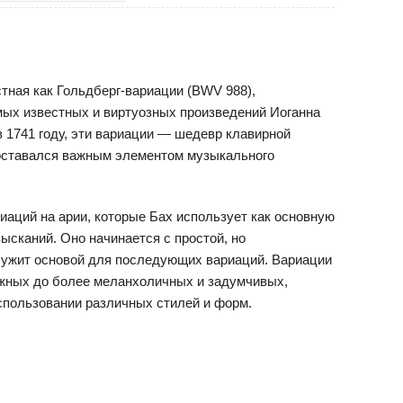
стная как Гольдберг-вариации (BWV 988),
мых известных и виртуозных произведений Иоганна
 1741 году, эти вариации — шедевр клавирной
 оставался важным элементом музыкального
иаций на арии, которые Бах использует как основную
ысканий. Оно начинается с простой, но
лужит основой для последующих вариаций. Вариации
ожных до более меланхоличных и задумчивых,
спользовании различных стилей и форм.