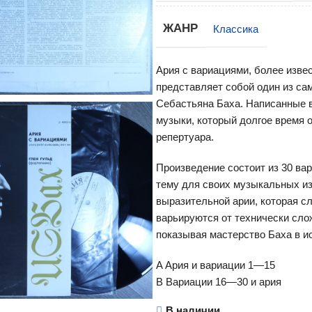
ЖАНР
Классика
Ария с вариациями, более изве
представляет собой один из са
Себастьяна Баха. Написанные в
музыки, который долгое время
репертуара.
Произведение состоит из 30 вар
тему для своих музыкальных из
выразительной арии, которая с
варьируются от технически сл
показывая мастерство Баха в и
A Ария и вариации 1—15
B Вариации 16—30 и ария
В наличии