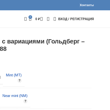
Контакты
0
0
₽
ВХОД / РЕГИСТРАЦИЯ
я с вариациями (Гольдберг –
88
Mint (MT)
И
Near mint (NM)