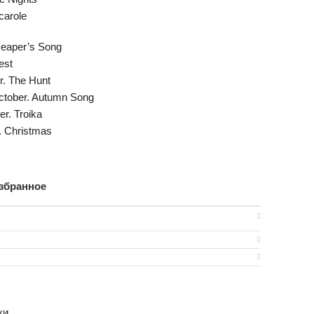
carole
Reaper’s Song
est
. The Hunt
tober. Autumn Song
r. Troika
 Christmas
збранное
ки