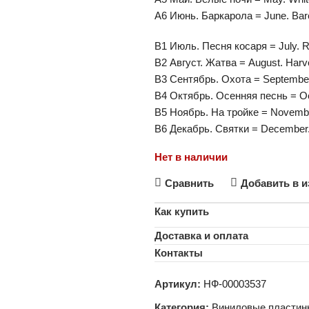
A6 Июнь. Баркарола = June. Bar
B1 Июль. Песня косаря = July. 
B2 Август. Жатва = August. Harv
B3 Сентябрь. Охота = September
B4 Октябрь. Осенняя песнь = Oc
B5 Ноябрь. На тройке = Novembe
B6 Декабрь. Святки = December.
Нет в наличии
Сравнить
Добавить в и
Как купить
Доставка и оплата
Контакты
Артикул:
НФ-00003537
Категория:
Виниловые пластин