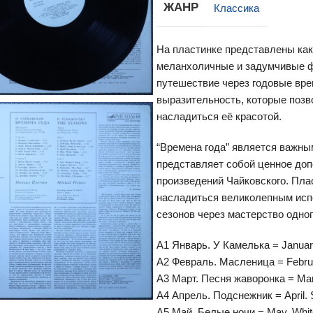
ЖАНР
Классика
На пластинке представлены как
меланхоличные и задумчивые ф
путешествие через годовые вре
выразительность, которые позв
насладиться её красотой.
“Времена года” является важны
представляет собой ценное до
произведений Чайковского. Пл
насладиться великолепным исп
сезонов через мастерство одно
A1 Январь. У Камелька = January
A2 Февраль. Масленица = Februa
A3 Март. Песня жаворонка = Marc
A4 Апрель. Подснежник = April.
A5 Май. Белые ночи = May. Whit