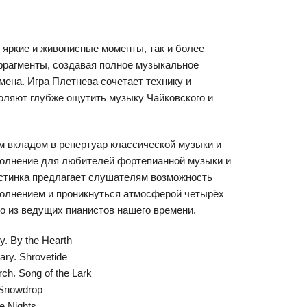
 яркие и живописные моменты, так и более
рагменты, создавая полное музыкальное
мена. Игра Плетнева сочетает технику и
оляют глубже ощутить музыку Чайковского и
м вкладом в репертуар классической музыки и
полнение для любителей фортепианной музыки и
астинка предлагает слушателям возможность
олнением и проникнуться атмосферой четырёх
го из ведущих пианистов нашего времени.
. By the Hearth
ry. Shrovetide
h. Song of the Lark
 Snowdrop
e Nights