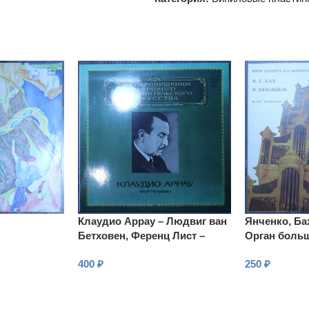
Клаудио Аррау – Людвиг ван
Янченко, Ба
Бетховен, Ференц Лист –
Орган больш
Фортепиано
Московской
400
₽
250
₽
В КОРЗИНУ
В КОРЗИНУ