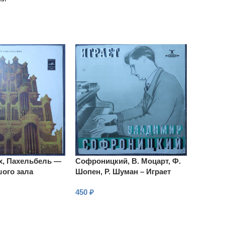
х, Пахельбель —
Софроницкий, В. Моцарт, Ф.
ого зала
Шопен, Р. Шуман – Играет
 консерватории
В.Софроницкий
450
₽
В КОРЗИНУ