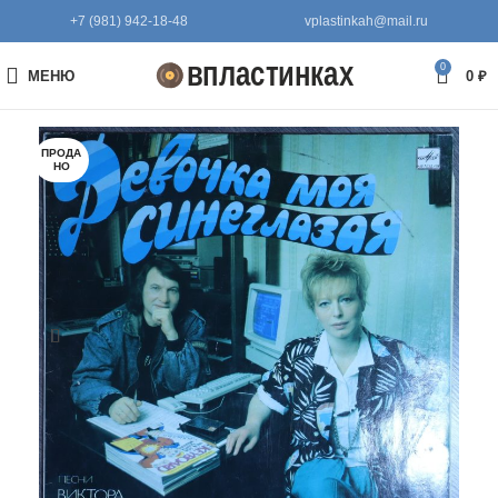
+7 (981) 942-18-48
vplastinkah@mail.ru
0
МЕНЮ
0
₽
ПРОДА
НО