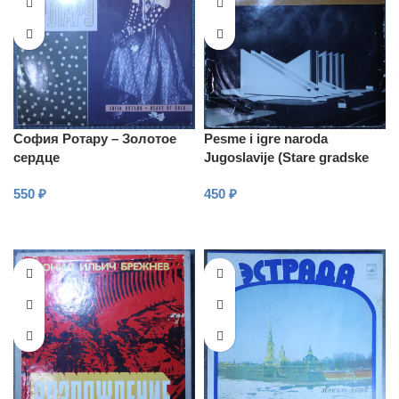
София Ротару – Золотое
Pesme i igre naroda
сердце
Jugoslavije (Stare gradske
pesme)
550
₽
450
₽
В КОРЗИНУ
В КОРЗИНУ