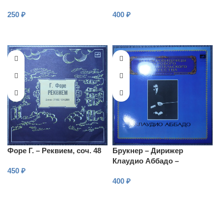
Дирижер
250
₽
400
₽
В КОРЗИНУ
В КОРЗИНУ
Форе Г. – Реквием, соч. 48
Брукнер – Дирижер
Клаудио Аббадо –
450
₽
Симфония № 1 до минор
400
₽
В КОРЗИНУ
В КОРЗИНУ