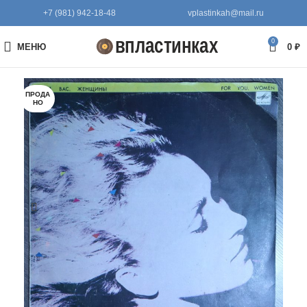
+7 (981) 942-18-48
vplastinkah@mail.ru
0
МЕНЮ
0
₽
ПРОДА
НО