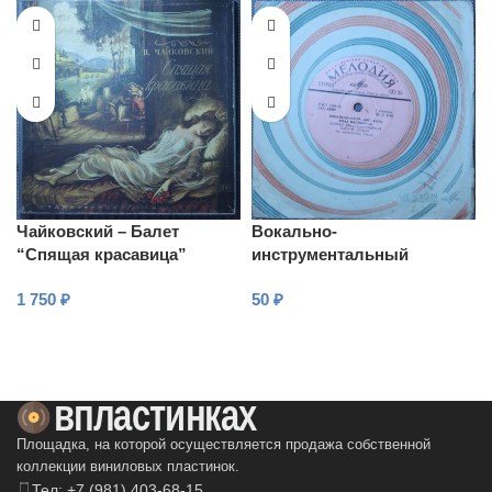
Чайковский – Балет
Вокально-
“Спящая красавица”
инструментальный
ансамбль Боба Каллачана
1 750
₽
50
₽
В КОРЗИНУ
В КОРЗИНУ
Площадка, на которой осуществляется продажа собственной
коллекции виниловых пластинок.
Тел: +7 (981) 403-68-15