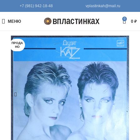
+7 (981) 942-18-48
vplastinkah@mail.ru
0
МЕНЮ
0
₽
ПРОДА
НО