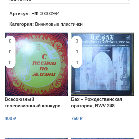
Артикул:
НФ-00000994
Категория:
Виниловые пластинки
Всесоюзный
Бах – Рождественская
телевизионный конкурс
оратория, BWV 248
молодых исполнителей “С
400
₽
750
₽
песней по жизни”
В КОРЗИНУ
В КОРЗИНУ