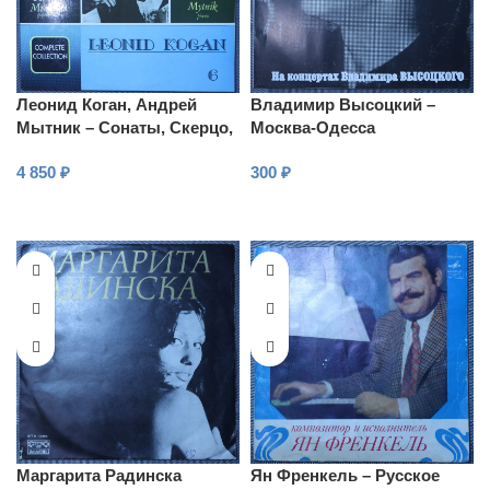
Леонид Коган, Андрей
Владимир Высоцкий –
Мытник – Сонаты, Скерцо,
Москва-Одесса
Венгерские танцы
4 850
₽
300
₽
В КОРЗИНУ
В КОРЗИНУ
Маргарита Радинска
Ян Френкель – Русское