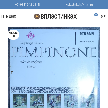
+7 (981) 942-18-48
vplastinkah@mail.ru
0
МЕНЮ
0
₽
ПРОДА
НО