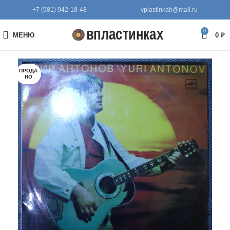
+7 (981) 942-18-48
vplastinkah@mail.ru
0
МЕНЮ
0
₽
ПРОДА
НО