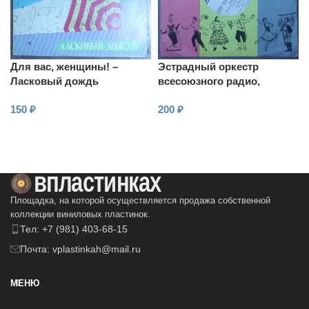
Для вас, женщины! –
Эстрадный оркестр
Ласковый дождь
всесоюзного радио,
Варламов – Музыка для
150
₽
200
₽
танцев
В КОРЗИНУ
В КОРЗИНУ
Площадка, на которой осуществляется продажа собственной
коллекции виниловых пластинок.
Тел: +7 (981) 403-68-15
Почта: vplastinkah@mail.ru
МЕНЮ