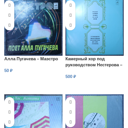
Алла Пугачева – Маэстро
Камерный хор под
руководством Нестерова –
50
₽
Русская хоровая музыка
500
₽
XVI-XVIII веков
В КОРЗИНУ
В КОРЗИНУ