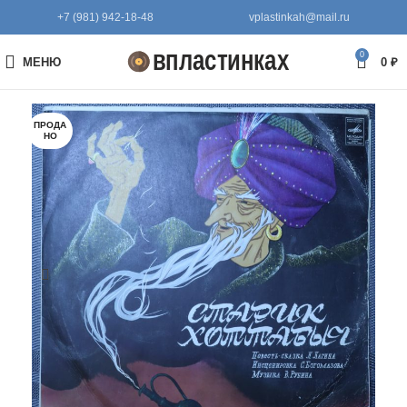
+7 (981) 942-18-48
vplastinkah@mail.ru
0
МЕНЮ
0
₽
ПРОДА
НО