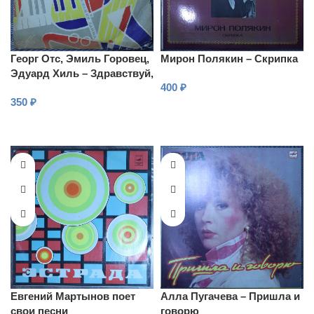
Георг Отс, Эмиль Горовец,
Мирон Полякин – Скрипка
Эдуард Хиль – Здравствуй,
400
₽
Сочи
350
₽
В КОРЗИНУ
В КОРЗИНУ
Евгений Мартынов поет
Алла Пугачева – Пришла и
свои песни
говорю