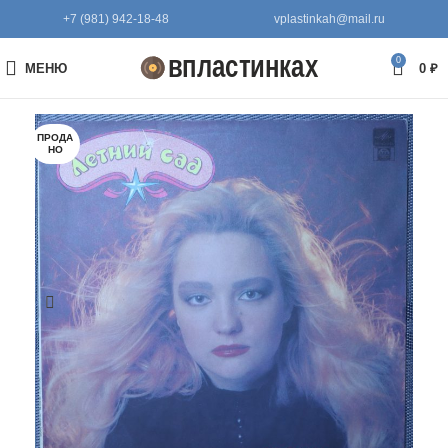
+7 (981) 942-18-48
vplastinkah@mail.ru
0
МЕНЮ
0
₽
ПРОДА
НО