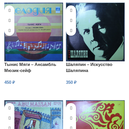
Тынис Мяги – Ансамбль
Шаляпин – Искусство
Мюзик-сейф
Шаляпина
(дополнительная
450
₽
350
₽
пластинка №1)
В КОРЗИНУ
В КОРЗИНУ