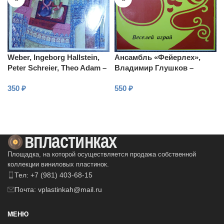
Weber, Ingeborg Hallstein,
Ансамбль «Фейерлех»,
Peter Schreier, Theo Adam –
Владимир Глушков –
Abu Hassan
Веселей играй (Еврейские
350
₽
550
₽
народные песни)
В КОРЗИНУ
В КОРЗИНУ
Площадка, на которой осуществляется продажа собственной
коллекции виниловых пластинок.
Тел: +7 (981) 403-68-15
Почта: vplastinkah@mail.ru
МЕНЮ