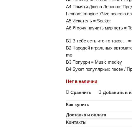
A4 Памяти Джона Леннона: Предс
Lennon: Imagine. Give peace a c
A5 Искатель = Seeker
A6 Я хочу научить мир петь = T
B1 В тебе есть что-то такое… =
B2 Чародей игральных автоматов /
me
B3 Попурри = Music medley
B4 Букет популярных песен / Про
Нет в наличии
Сравнить
Добавить в и
Как купить
Доставка и оплата
Контакты