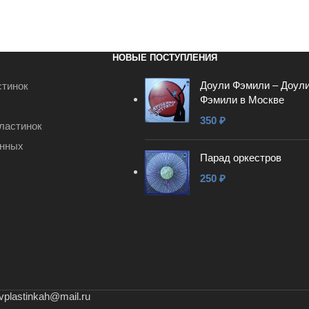
В КОРЗИНУ
НОВЫЕ ПОСТУПЛЕНИЯ
Доули Фэмили – Доул
стинок
Фэмили в Москве
350
₽
ластинок
анных
Парад оркестров
250
₽
vplastinkah@mail.ru