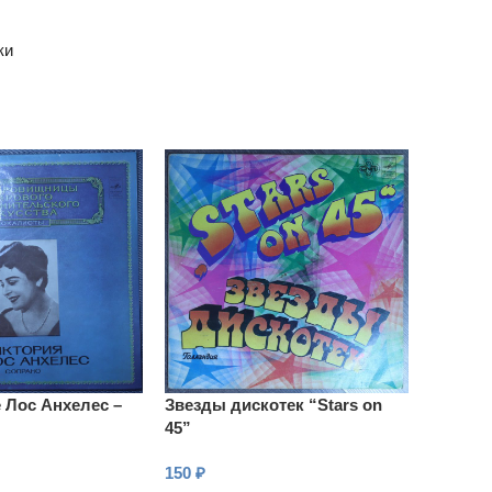
ки
 Лос Анхелес –
Звезды дискотек “Stars on
45”
150
₽