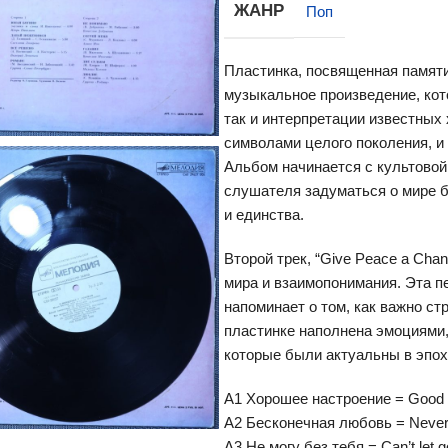
ЖАНР
Поп
Пластинка, посвященная памяти
музыкальное произведение, кот
так и интерпретации известных 
символами целого поколения, и
Альбом начинается с культовой 
слушателя задуматься о мире б
и единства.
Второй трек, “Give Peace a Cha
мира и взаимопонимания. Эта п
напоминает о том, как важно ст
пластинке наполнена эмоциями,
которые были актуальны в эпох
A1 Хорошее настроение = Good f
A2 Бесконечная любовь = Never 
A3 Не могу без тебя = Can’t let g