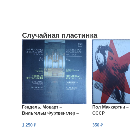
Случайная пластинка
Гендель, Моцарт –
Пол Маккартни –
Вильгельм Фуртвенглер –
СССР
Большой концерт, Симфония
1 250
₽
350
₽
№ 39