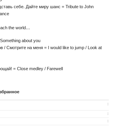
тавь себе. Дайте миру шанс = Tribute to John
hance
each the world…
 Something about you
 Смотрите на меня = I would like to jump / Look at
щай! = Close medley / Farewell
збранное