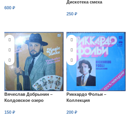
Дискотека смеха
600
₽
250
₽
В КОРЗИНУ
В КОРЗИНУ
Вячеслав Добрынин –
Риккардо Фольи –
Колдовское озеро
Коллекция
150
₽
200
₽
В КОРЗИНУ
В КОРЗИНУ