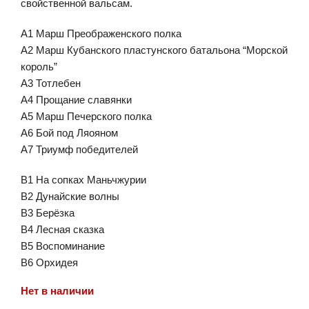
свойственной вальсам.
A1 Марш Преображенского полка
A2 Марш Кубанского пластунского батальона “Морской
король”
A3 Тотлебен
A4 Прощание славянки
A5 Марш Печерского полка
A6 Бой под Ляояном
A7 Триумф победителей
B1 На сопках Маньчжурии
B2 Дунайские волны
B3 Берёзка
B4 Лесная сказка
B5 Воспоминание
B6 Орхидея
Нет в наличии