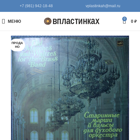
+7 (981) 942-18-48
vplastinkah@mail.ru
0
МЕНЮ
0
₽
ПРОДА
НО