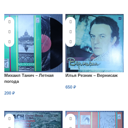
Михаил Танич – Летная
Илья Резник – Вернисаж
погода
650
₽
200
₽
В КОРЗИНУ
В КОРЗИНУ