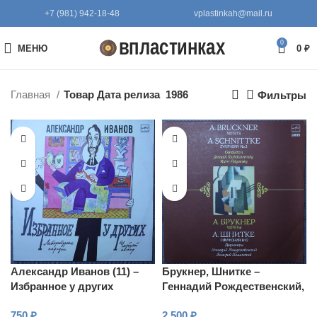
+7 (981) 942-18-48
vplastinkah@mail.ru
0
МЕНЮ
0
₽
Главная
Товар Дата релиза
1986
Фильтры
Александр Иванов (11) –
Брукнер, Шнитке –
Избранное у других
Геннадий Рождественский,
Валерий Полянский –
750
₽
2 500
₽
Мотеты / Симфония № 2