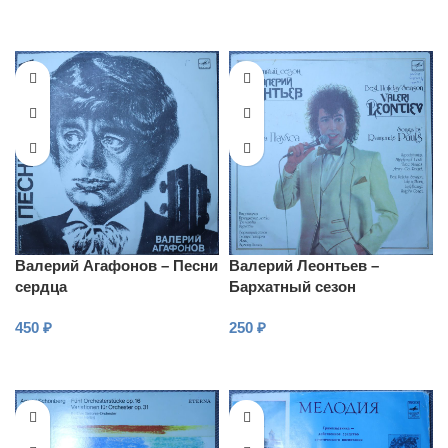
В КОРЗИНУ
В КОРЗИНУ
Валерий Агафонов – Песни
Валерий Леонтьев –
сердца
Бархатный сезон
450
₽
250
₽
В КОРЗИНУ
В КОРЗИНУ