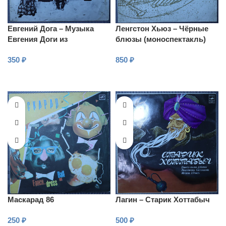
Евгений Дога – Музыка
Ленгстон Хьюз – Чёрные
Евгения Доги из
блюзы (моноспектакль)
кинофильма Табор уходит
350
₽
850
₽
в небо
В КОРЗИНУ
В КОРЗИНУ
Маскарад 86
Лагин – Старик Хоттабыч
250
₽
500
₽