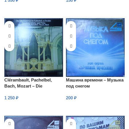
1 550
₽
150
₽
Ленинградского дворца
пионеров
В КОРЗИНУ
В КОРЗИНУ
Clérambault, Pachelbel,
Машина времени – Музыка
Bach, Mozart – Die
под снегом
Silbermannorgel der
1 250
₽
200
₽
Kathedrale zu Dresden
В КОРЗИНУ
В КОРЗИНУ