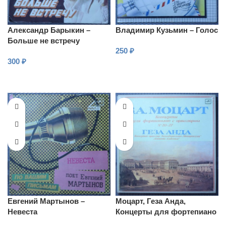
Александр Барыкин –
Владимир Кузьмин – Голос
Больше не встречу
250
₽
300
₽
В КОРЗИНУ
В КОРЗИНУ
Евгений Мартынов –
Моцарт, Геза Анда,
Невеста
Концерты для фортепиано
с оркестром No.20-27