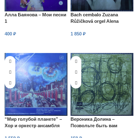
Алла Баянова – Мои песни
Bach cembalo Zuzana
1
Růžičková orgel Alena
Veselá – Clavier-Übung III.
400
₽
1 850
₽
Teil
В КОРЗИНУ
В КОРЗИНУ
“Мир голубой планете” –
Вероника Долина –
Хор и оркестр ансамбля
Позвольте быть вам
песни и танца
верной…