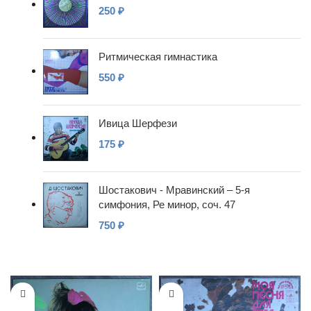
250
₽
Ритмическая гимнастика
550
₽
Ивица Шерфези
175
₽
Шостакович - Мравинский – 5-я
симфония, Ре минор, соч. 47
750
₽