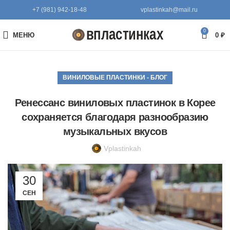
+7 (981) 942-18-48
vplastinkah@mail.ru
0
МЕНЮ
0
₽
ВИНИЛОВЫЕ ПЛАСТИНКИ - БЛОГ
Ренессанс виниловых пластинок в Корее
сохраняется благодаря разнообразию
музыкальных вкусов
Vplastinkah
30
СЕН