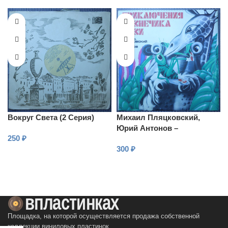
Вокруг Света (2 Серия)
Михаил Пляцковский,
Юрий Антонов –
250
₽
Приключения Кузнечика
300
₽
Кузи
В КОРЗИНУ
В КОРЗИНУ
Площадка, на которой осуществляется продажа собственной
коллекции виниловых пластинок.