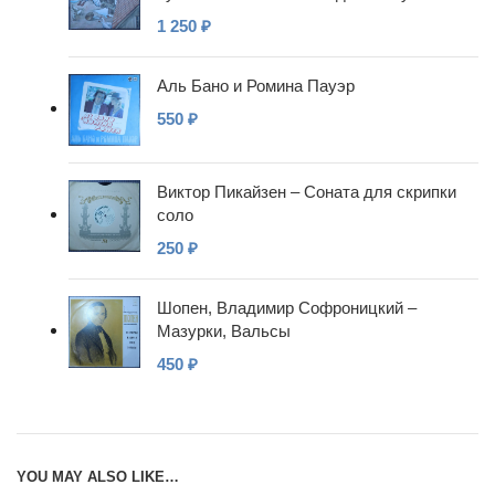
1 250
₽
Аль Бано и Ромина Пауэр
550
₽
Виктор Пикайзен – Соната для скрипки
соло
250
₽
Шопен, Владимир Софроницкий –
Мазурки, Вальсы
450
₽
YOU MAY ALSO LIKE…