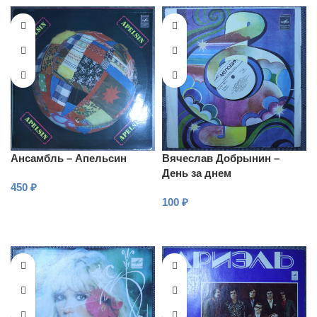
Ансамбль – Апельсин
Вячеслав Добрынин –
День за днем
450
₽
100
₽
В КОРЗИНУ
В КОРЗИНУ