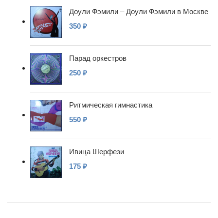
Доули Фэмили – Доули Фэмили в Москве
350
₽
Парад оркестров
250
₽
Ритмическая гимнастика
550
₽
Ивица Шерфези
175
₽