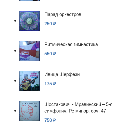
Парад оркестров
250
₽
Ритмическая гимнастика
550
₽
Ивица Шерфези
175
₽
Шостакович - Мравинский – 5-я
симфония, Ре минор, соч. 47
750
₽