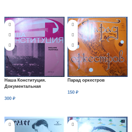
Наша Конституция.
Парад оркестров
Документальная
150
₽
композиция (выпуск 5 —
300
₽
Внешняя политика)
В КОРЗИНУ
В КОРЗИНУ