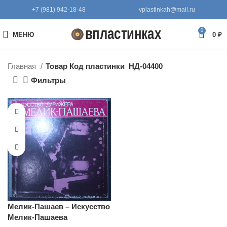
+7 (981) 942-18-48
vplastinkah@mail.ru
0
МЕНЮ
0
₽
Главная
Товар Код пластинки
НД-04400
Фильтры
Мелик-Пашаев – Искусство
Мелик-Пашаева