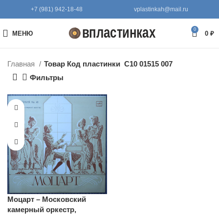
+7 (981) 942-18-48
vplastinkah@mail.ru
0
МЕНЮ
0
₽
Главная
Товар Код пластинки
С10 01515 007
Фильтры
Моцарт – Московский
камерный оркестр,