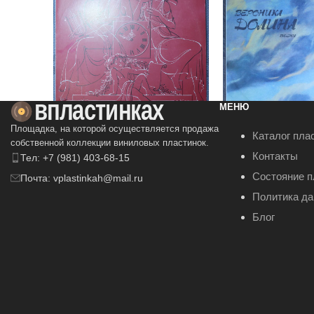
МЕНЮ
Площадка, на которой осуществляется продажа
Ральф Киркпатрик –
Вероника Долина
Каталог пла
собственной коллекции виниловых пластинок.
Старинные инструменты.
летает
Контакты
Тел: +7 (981) 403-68-15
Клавесин
750
₽
250
₽
Состояние п
Почта: vplastinkah@mail.ru
Политика д
В КОРЗИНУ
В КОРЗИНУ
Блог