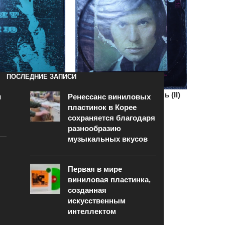
ПОСЛЕДНИЕ ЗАПИСИ
юбит песню №11
Рафаэль – Поет Рафаэль (II)
и
Ренессанс виниловых
пластинок в Корее
150
₽
сохраняется благодаря
разнообразию
В КОРЗИНУ
музыкальных вкусов
Первая в мире
виниловая пластинка,
созданная
искусственным
интеллектом