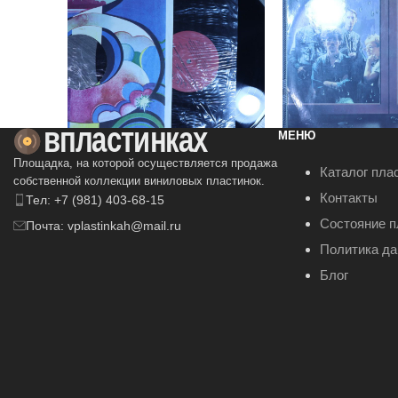
МЕНЮ
Площадка, на которой осуществляется продажа
Тич-Ин – Вокально-
Диалог – Ночной
Каталог пла
собственной коллекции виниловых пластинок.
Инструментальный
Контакты
Тел: +7 (981) 403-68-15
350
₽
Ансамбль «Тич-Ин»
150
₽
Состояние п
Почта: vplastinkah@mail.ru
В КОРЗИНУ
Политика д
В КОРЗИНУ
Блог