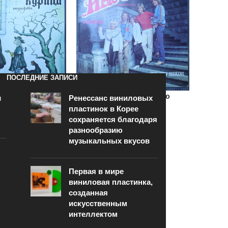
ПОСЛЕДНИЕ ЗАПИСИ
й – Черная
Нью Сикерс – ВИА “Нью
и
Ренессанс виниловых
Сикерс” в Москве
пластинок в Корее
сохраняется благодаря
400
₽
разнообразию
музыкальных вкусов
В КОРЗИНУ
Первая в мире
виниловая пластинка,
созданная
искусственным
интеллектом