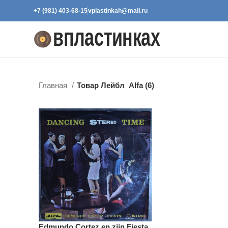
+7 (981) 403-68-15
vplastinkah@mail.ru
Главная
Товар Лейбл
Alfa (6)
Edmundo Cortez en zijn Fiesta