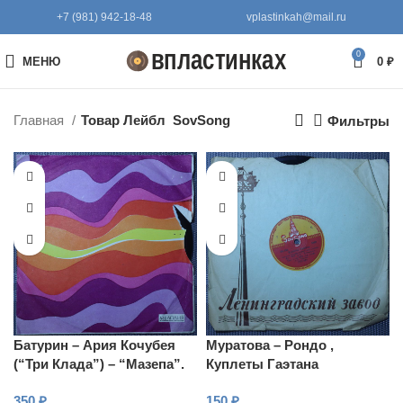
+7 (981) 942-18-48
vplastinkah@mail.ru
0
МЕНЮ
0
₽
Главная
Товар Лейбл
SovSong
Фильтры
Батурин – Ария Кочубея
Муратова – Рондо ,
(“Три Клада”) – “Мазепа”.
Куплеты Гаэтана
Песнь Томского – “Пиковая
350
₽
150
₽
Дама”