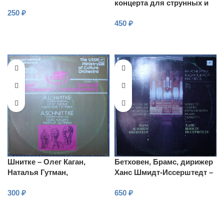
концерта для струнных и
250
₽
клавесина из “L’Estro
450
₽
Armonico”, Соч. 3
В КОРЗИНУ
В КОРЗИНУ
Шнитке – Олег Каган,
Бетховен, Брамс, дирижер
Наталья Гутман,
Ханс Шмидт-Иссерштедт –
Рождественский – Concerto
Симфония № 7, № 8 /
300
₽
650
₽
Grosso No 2
Венгерские танцы
В КОРЗИНУ
В КОРЗИНУ