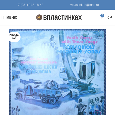
+7 (981) 942-18-48
vplastinkah@mail.ru
0
МЕНЮ
0
₽
ПРОДА
НО