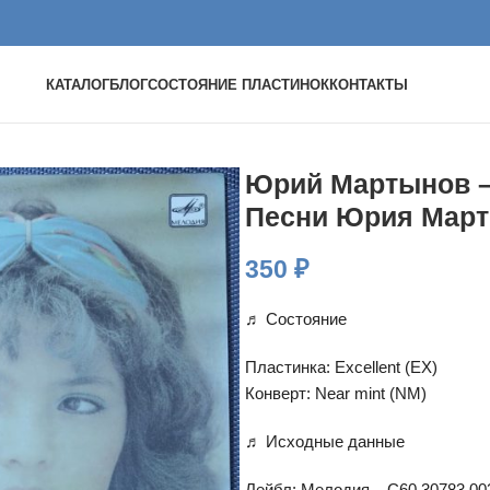
КАТАЛОГ
БЛОГ
СОСТОЯНИЕ ПЛАСТИНОК
КОНТАКТЫ
Юрий Мартынов –
Песни Юрия Мар
350
₽
♬ Состояние
Пластинка: Excellent (EX)
Конверт: Near mint (NM)
♬ Исходные данные
Лейбл: Мелодия – C60 30783 00