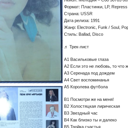
Формат: Пластинки, LP, Repress
Страна: USSR
Дата релиза: 1991
Жанр: Electronic, Funk / Soul, Po
Стиль: Ballad, Disco
♬ Трек-лист
A1 Васильковые глаза
A2 Если это не любовь, то что 
A3 Серенада под дождем
A4 Свет воспоминанья
A5 Королева футбола
B1 Посмотри же на меня!
B2 Холостяцкая лирическая
B3 Звездный час
B4 Как близко ты и далеко
B5 Тройка счастья