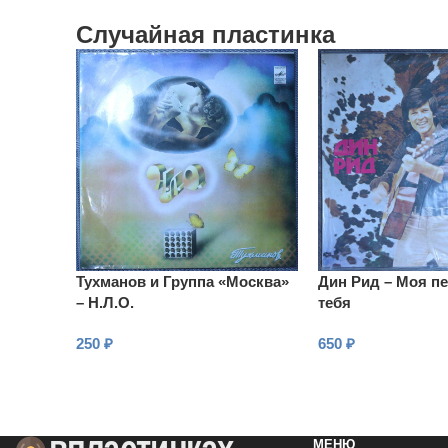
Случайная пластинка
Тухманов и Группа «Москва»
Дин Рид – Моя п
– Н.Л.О.
тебя
250
₽
650
₽
В КОРЗИНУ
В КОРЗИНУ
МЕНЮ