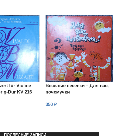
zert für Violine
Веселые песенки – Для вас,
r g-Dur KV 216
почемучки
350
₽
В КОРЗИНУ
ПОСЛЕДНИЕ ЗАПИСИ