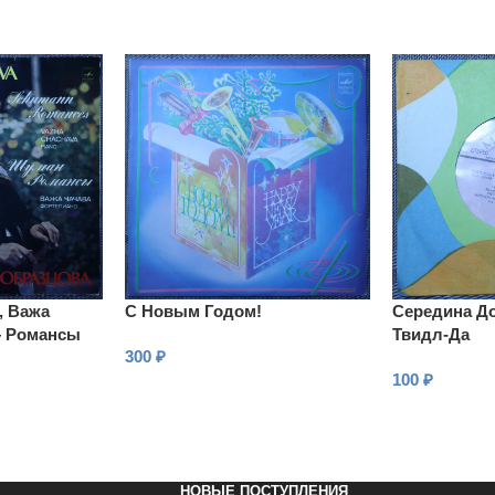
, Важа
С Новым Годом!
Середина До
— Романсы
Твидл-Да
300
₽
100
₽
В КОРЗИНУ
В КОРЗИНУ
НОВЫЕ ПОСТУПЛЕНИЯ