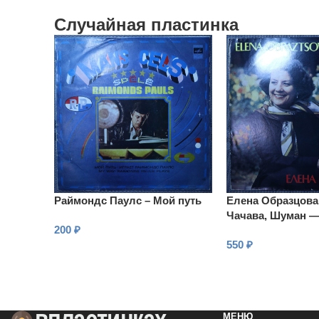
Случайная пластинка
Раймондс Паулс – Мой путь
Елена Образцова
Чачава, Шуман 
200
₽
550
₽
В КОРЗИНУ
В КОРЗИНУ
МЕНЮ