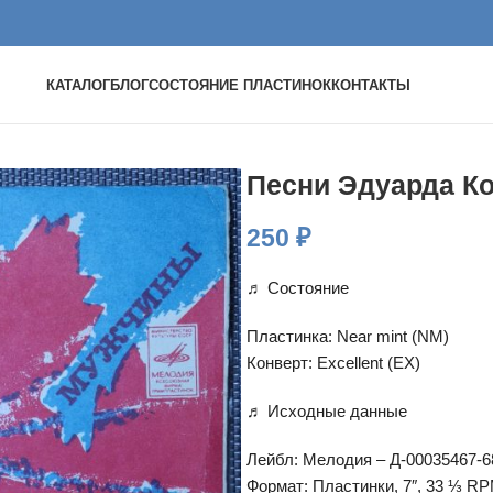
КАТАЛОГ
БЛОГ
СОСТОЯНИЕ ПЛАСТИНОК
КОНТАКТЫ
Песни Эдуарда К
250
₽
♬ Состояние
Пластинка: Near mint (NM)
Конверт: Excellent (EX)
♬ Исходные данные
Лейбл: Мелодия – Д-00035467-6
Формат: Пластинки, 7″, 33 ⅓ R