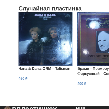
Случайная пластинка
Hana & Dana, ORM – Talisman
Брамс – Примроу
Фиркушный – Со
450
₽
№ 2 для альта и
400
₽
В КОРЗИНУ
В КОРЗИНУ
МЕНЮ