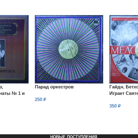
з,
Парад оркестров
Гайдн, Бетхо
наты № 1 и
Играет Свят
250
₽
 фортепиано
350
₽
В КОРЗИНУ
В КОРЗИНУ
НОВЫЕ ПОСТУПЛЕНИЯ