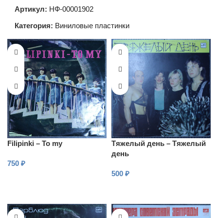
Артикул:
НФ-00001902
Категория:
Виниловые пластинки
Filipinki – To my
Тяжелый день – Тяжелый
день
750
₽
500
₽
В КОРЗИНУ
В КОРЗИНУ