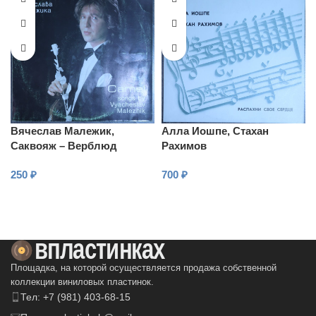
Вячеслав Малежик,
Алла Иошпе, Стахан
Саквояж – Верблюд
Рахимов
250
₽
700
₽
В КОРЗИНУ
В КОРЗИНУ
Площадка, на которой осуществляется продажа собственной
коллекции виниловых пластинок.
Тел: +7 (981) 403-68-15