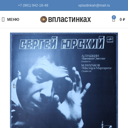
+7 (981) 942-18-48
vplastinkah@mail.ru
0
МЕНЮ
0
₽