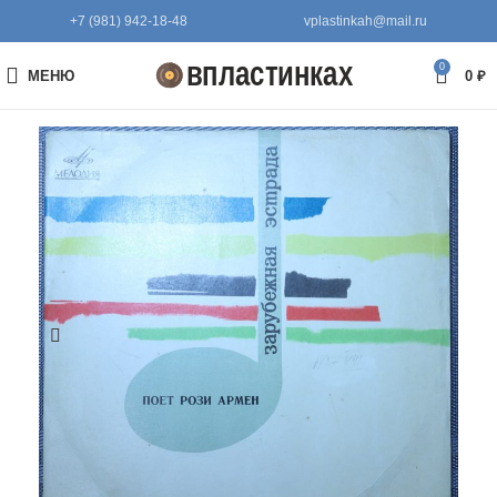
+7 (981) 942-18-48
vplastinkah@mail.ru
0
МЕНЮ
0
₽