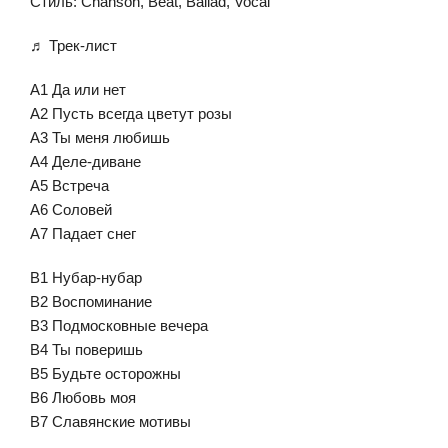
Стиль: Chanson, Beat, Ballad, Vocal
♬ Трек-лист
A1 Да или нет
A2 Пусть всегда цветут розы
A3 Ты меня любишь
A4 Деле-диване
A5 Встреча
A6 Соловей
A7 Падает снег
B1 Нубар-нубар
B2 Воспоминание
B3 Подмосковные вечера
B4 Ты поверишь
B5 Будьте осторожны
B6 Любовь моя
B7 Славянские мотивы