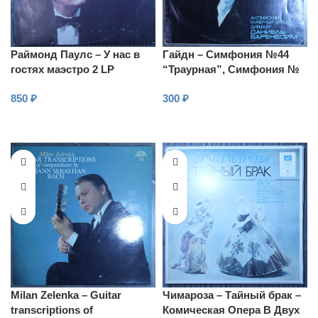
Раймонд Паулс – У нас в
Гайдн – Симфония №44
гостях маэстро 2 LP
“Траурная”, Симфония №
49 “La Passione”
850
₽
300
₽
В КОРЗИНУ
В КОРЗИНУ
Milan Zelenka – Guitar
Чимароза – Тайный брак –
transcriptions of
Комическая Опера В Двух