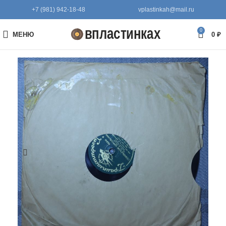
+7 (981) 942-18-48
vplastinkah@mail.ru
0
МЕНЮ
0
₽