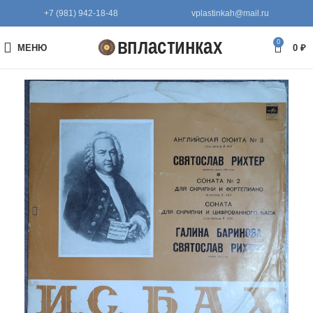
+7 (981) 942-18-48
vplastinkah@mail.ru
0
МЕНЮ
0
₽