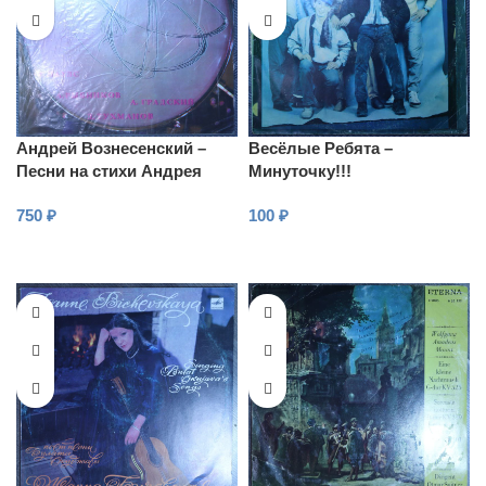
Андрей Вознесенский –
Весёлые Ребята –
Песни на стихи Андрея
Минуточку!!!
Вознесенского
750
₽
100
₽
В КОРЗИНУ
В КОРЗИНУ