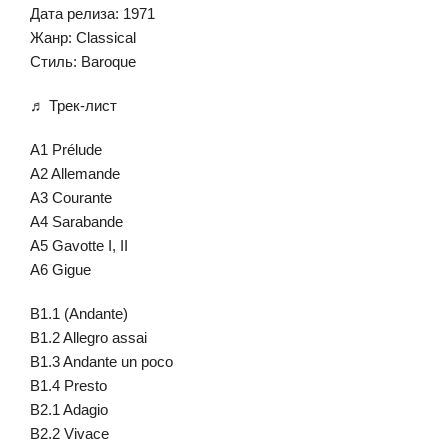
Дата релиза: 1971
Жанр: Classical
Стиль: Baroque
♬ Трек-лист
A1 Prélude
A2 Allemande
A3 Courante
A4 Sarabande
A5 Gavotte I, II
A6 Gigue
B1.1 (Andante)
B1.2 Allegro assai
B1.3 Andante un poco
B1.4 Presto
B2.1 Adagio
B2.2 Vivace