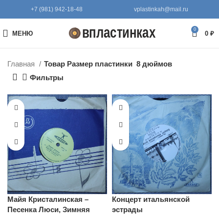
+7 (981) 942-18-48
vplastinkah@mail.ru
0
МЕНЮ
0
₽
Главная
Товар Размер пластинки
8 дюймов
Фильтры
Майя Кристалинская –
Концерт итальянской
Песенка Люси, Зимняя
эстрады