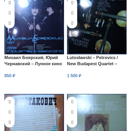
Михаил Боярский, Юрий
Lutosławski – Petrovics /
Чернавский – Лунное кино
New Budapest Quartet –
String quartet / String
850
₽
1 500
₽
quartet
В КОРЗИНУ
В КОРЗИНУ