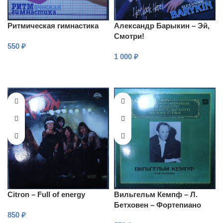
Ритмическая гимнастика
Александр Барыкин – Эй,
Смотри!
550
₽
1 000
₽
В КОРЗИНУ
В КОРЗИНУ
Citron – Full of energy
Вильгельм Кемпф – Л.
Бетховен – Фортепиано
850
₽