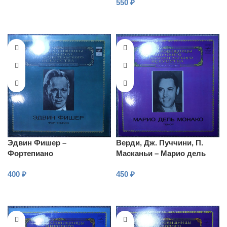
550
₽
В КОРЗИНУ
В КОРЗИНУ
Эдвин Фишер –
Верди, Дж. Пуччини, П.
Фортепиано
Масканьи – Марио дель
Монако – тенор
400
₽
450
₽
В КОРЗИНУ
В КОРЗИНУ