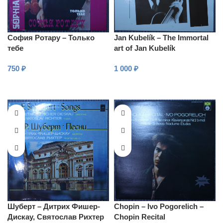
София Ротару – Только
Jan Kubelík – The Immortal
тебе
art of Jan Kubelík
750
₽
1 000
₽
В КОРЗИНУ
В КОРЗИНУ
Шуберт – Дитрих Фишер-
Chopin – Ivo Pogorelich –
Дискау, Святослав Рихтер
Chopin Recital