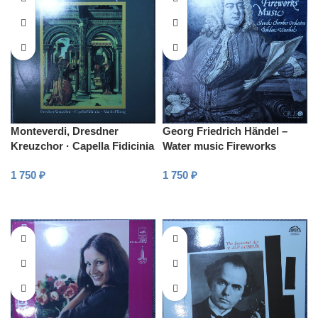
Monteverdi, Dresdner
Georg Friedrich Händel –
Kreuzchor · Capella Fidicinia
Water music Fireworks
· Martin Flämig –
music
1 750
₽
1 750
₽
Marienvesper
В КОРЗИНУ
В КОРЗИНУ