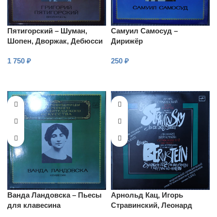
Пятигорский – Шуман,
Самуил Самосуд –
Шопен, Дворжак, Дебюсси
Дирижёр
– Концерты и сонаты для
1 750
₽
250
₽
виолончели и оркестра
В КОРЗИНУ
В КОРЗИНУ
Ванда Ландовска – Пьесы
Арнольд Кац, Игорь
для клавесина
Стравинский, Леонард
Бернстайн – Игра в карты.