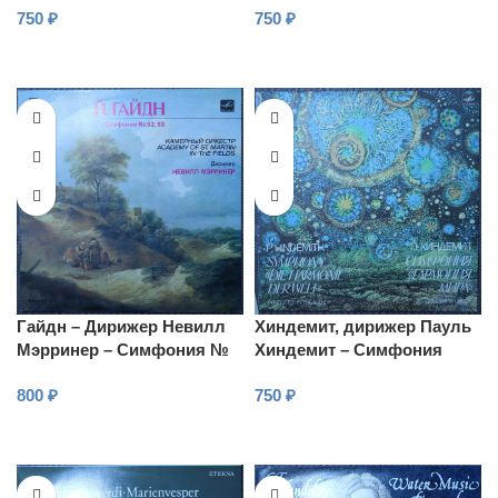
750
₽
750
₽
Век тревог
В КОРЗИНУ
В КОРЗИНУ
Гайдн – Дирижер Невилл
Хиндемит, дирижер Пауль
Мэрринер – Симфония №
Хиндемит – Симфония
52 / Симфония № 53
«Гармонии и мира»
800
₽
750
₽
В КОРЗИНУ
В КОРЗИНУ