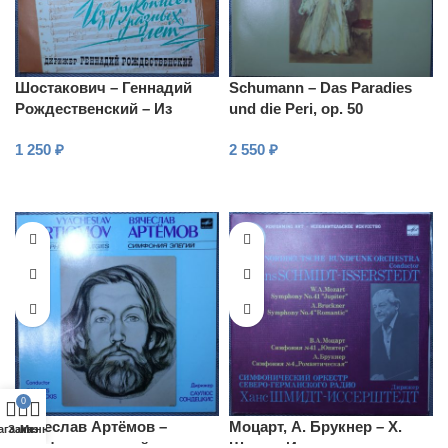
Шостакович – Геннадий
Schumann – Das Paradies
Рождественский – Из
und die Peri, op. 50
рукописей разных лет
(исполнители: Magdaléna
1 250
₽
2 550
₽
Hajóssyová, Marga Schiml и
др.)
В КОРЗИНУ
В КОРЗИНУ
0
Вячеслав Артёмов –
Моцарт, А. Брукнер – Х.
агазин
Заказ
Меню
Симфония элегий
Шмидт-Иссерштедт