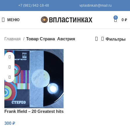
+7 (981) 942-18-48
vplastinkah@mail.ru
0
МЕНЮ
0
₽
Главная
Товар Страна
Австрия
Фильтры
Frank Ifield – 20 Greatest hits
300
₽