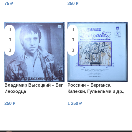
75
₽
250
₽
В КОРЗИНУ
В КОРЗИНУ
Владимир Высоцкий – Бег
Россини – Берганса,
Иноходца
Капекки, Гульельми и др.,
Дирижер Клаудио Аббадо
250
₽
1 250
₽
– Золушка
В КОРЗИНУ
В КОРЗИНУ