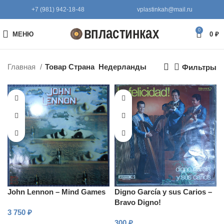
+7 (981) 942-18-48
vplastinkah@mail.ru
0
МЕНЮ
0
₽
Главная
Товар Страна
Недерланды
Фильтры
John Lennon – Mind Games
Digno García y sus Carios –
Bravo Digno!
3 750
₽
300
₽