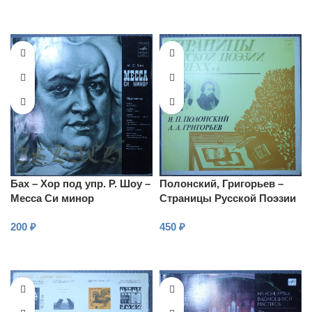
Бах – Хор под упр. Р. Шоу –
Полонский, Григорьев –
Месса Си минор
Страницы Русской Поэзии
(Фрагменты)
XVIII-XX вв.
200
₽
450
₽
В КОРЗИНУ
В КОРЗИНУ