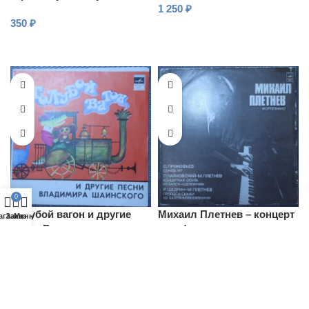
1 250
₽
350
₽
В КОРЗИНУ
В КОРЗИНУ
0
Гoлубoй вагон и другие
Михаил Плетнев – концерт
агазин
Заказ
Меню
песни Владимира
для фортепиано
Шаинского
200
₽
350
₽
В КОРЗИНУ
В КОРЗИНУ