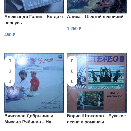
Александр Галич – Когда я
Алиса – Шестой лесничий
вернусь…
1 250
₽
450
₽
В КОРЗИНУ
В КОРЗИНУ
Вячеслав Добрынин и
Борис Штоколов – Русские
Михаил Рябинин – На
песни и романсы
теплоходе иузыка играет