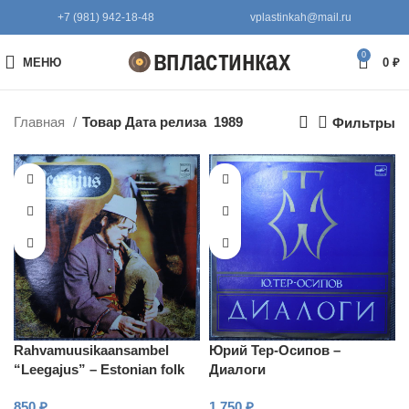
+7 (981) 942-18-48
vplastinkah@mail.ru
0
МЕНЮ
0
₽
Главная
Товар Дата релиза
1989
Фильтры
Rahvamuusikaansambel
Юрий Тер-Осипов –
“Leegajus” – Estonian folk
Диалоги
song and instrumental music
850
₽
1 750
₽