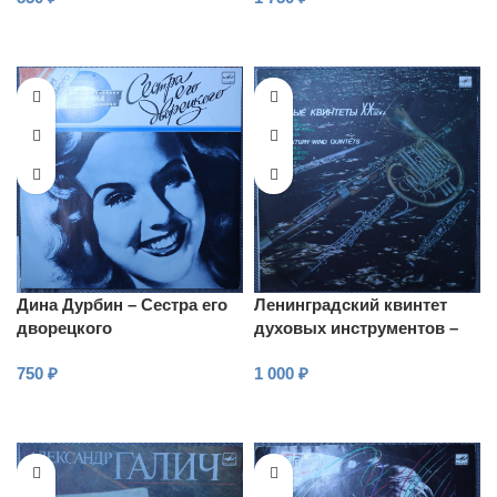
В КОРЗИНУ
В КОРЗИНУ
Дина Дурбин – Сестра его
Ленинградский квинтет
дворецкого
духовых инструментов –
Мийо, Дюбуа, Арнольд,
750
₽
1 000
₽
Джон Мэдден – Духовые
квинтеты ХХ
В КОРЗИНУ
В КОРЗИНУ