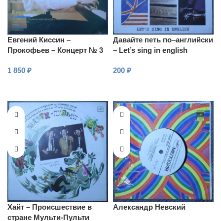
Евгений Киссин –
Давайте петь по–английски
Прокофьев – Концерт № 3
– Let’s sing in english
для фортепиано с
1 850
₽
200
₽
оркестром
В КОРЗИНУ
В КОРЗИНУ
Хайт – Происшествие в
Александр Невский
стране Мульти-Пульти