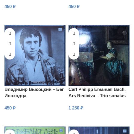
450
₽
450
₽
В КОРЗИНУ
В КОРЗИНУ
Владимир Высоцкий – Бег
Carl Philipp Emanuel Bach,
Иноходца
Ars Rediviva – Trio sonatas
450
₽
1 250
₽
В КОРЗИНУ
В КОРЗИНУ