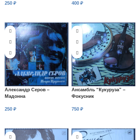
250
₽
400
₽
В КОРЗИНУ
В КОРЗИНУ
Александр Серов –
Ансамбль “Кукуруза” –
Мадонна
Фокусник
250
₽
750
₽
В КОРЗИНУ
В КОРЗИНУ