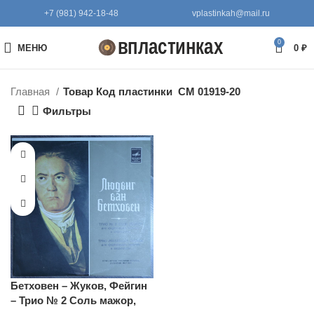
+7 (981) 942-18-48
vplastinkah@mail.ru
0
МЕНЮ
0
₽
Главная
Товар Код пластинки
СМ 01919-20
Фильтры
Бетховен – Жуков, Фейгин
– Трио № 2 Соль мажор,