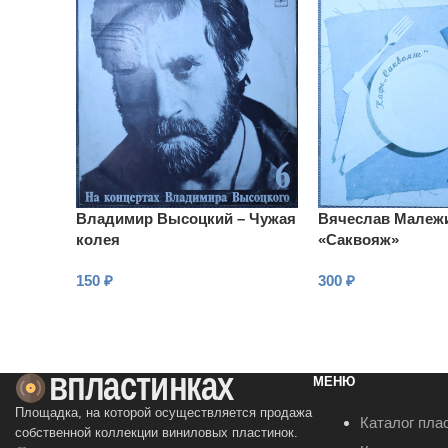
Владимир Высоцкий – Чужая
Вячеслав Малежи
колея
«Саквояж»
150
₽
300
₽
В КОРЗИНУ
В КОРЗИНУ
МЕНЮ
Площадка, на которой осуществляется продажа
Каталог пла
собственной коллекции виниловых пластинок.