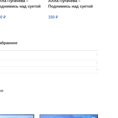
лла Пугачева –
Алла Пугачева –
однимись над суетой
Поднимись над суетой
50
₽
150
₽
В КОРЗИНУ
В КОРЗИНУ
збранное
ки