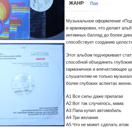
ЖАНР
Поп
Музыкальное оформление «Подн
и аранжировки, что делает аль
интимных баллад до более дин
способствует созданию целост
Этот альбом подчеркивает стат
способной объединить глубоки
гармоничное и впечатляющее це
слушателям не только музыкал
более глубоких аспектах жизни.
A1 Все силы даже прилагая
A2 Вот так случилось, мама
A3 Папа купил автомобиль
A4 Три желания
A5 Что не может сделать атом