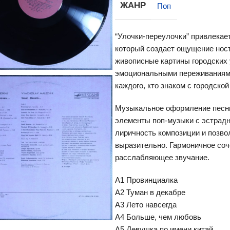
ЖАНР
Поп
“Улочки-переулочки” привлека
который создает ощущение ност
живописные картины городских
эмоциональными переживаниями
каждого, кто знаком с городско
Музыкальное оформление песни
элементы поп-музыки с эстрад
лиричность композиции и позво
выразительно. Гармоничное соч
расслабляющее звучание.
A1 Провинциалка
A2 Туман в декабре
A3 Лето навсегда
A4 Больше, чем любовь
A5 Девушка по имени китай