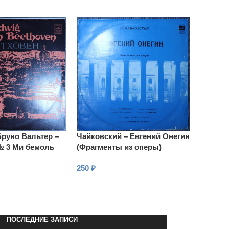
Бруно Вальтер –
Чайковский – Евгений Онегин
 3 Ми бемоль
(Фрагменты из оперы)
оическая»
250
₽
В КОРЗИНУ
ПОСЛЕДНИЕ ЗАПИСИ