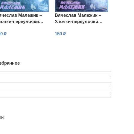
ячеслав Малежик –
Вячеслав Малежик –
лочки-переулочки…
Улочки-переулочки…
00
₽
150
₽
В КОРЗИНУ
В КОРЗИНУ
збранное
ки