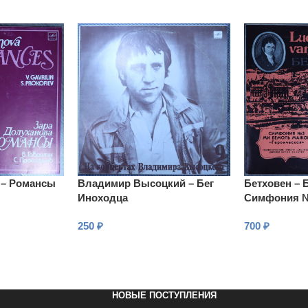
 – Романсы
Владимир Высоцкий – Бег
Бетховен – 
Иноходца
Симфония №
мажор «Гер
250
₽
700
₽
В КОРЗИНУ
В КОРЗИНУ
НОВЫЕ ПОСТУПЛЕНИЯ