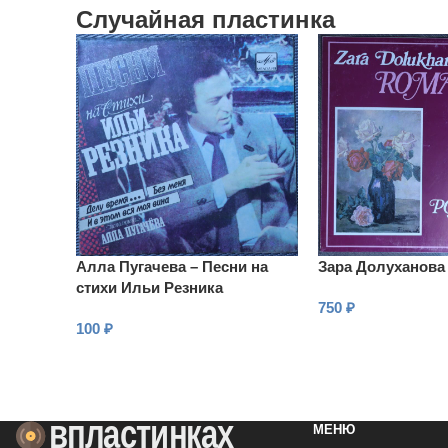
Случайная пластинка
Алла Пугачева – Песни на
Зара Долуханова
стихи Ильи Резника
750
₽
100
₽
В КОРЗИНУ
В КОРЗИНУ
МЕНЮ