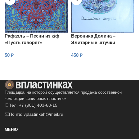
Рафаэль – Песни из к/ф
Вероника Долина –
«Пусть говорят»
Элитарные штучки
50
₽
450
₽
В КОРЗИНУ
В КОРЗИНУ
Площадка, на которой осуществляется продажа собственной
коллекции виниловых пластинок.
Тел: +7 (981) 403-68-15
Почта: vplastinkah@mail.ru
МЕНЮ