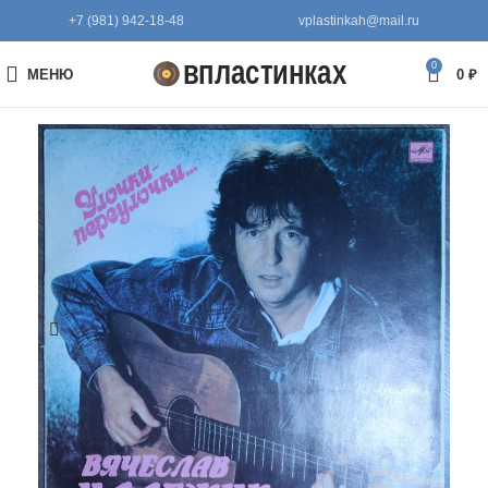
+7 (981) 942-18-48
vplastinkah@mail.ru
0
МЕНЮ
0
₽