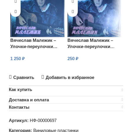
Вячеслав Малежик –
Вячеслав Малежик –
Вя
Улочки-переулочки…
Улочки-переулочки…
Ул
1 250
₽
250
₽
20
В КОРЗИНУ
В КОРЗИНУ
В
Сравнить
Добавить в избранное
Как купить
Доставка и оплата
Контакты
Артикул:
НФ-00000697
Категория:
Виниловые пластинки