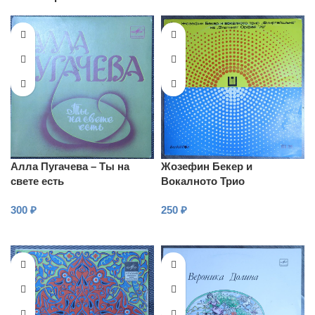
Алла Пугачева – Ты на
Жозефин Бекер и
свете есть
Вокалното Трио
Флиртейшънс на Златният
300
₽
250
₽
Орфей ’70
В КОРЗИНУ
В КОРЗИНУ