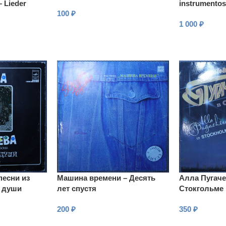
 Lieder
instrumentos
100
₽
1 000
₽
В КОРЗИНУ
В КОРЗИНУ
песни из
Машина времени – Десять
Алла Пугаче
о души
лет спустя
Стокгольме
200
₽
350
₽
В КОРЗИНУ
В КОРЗИНУ