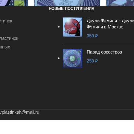
НОВЫЕ ПОСТУПЛЕНИЯ
Доули Фэмили – Доул
стинок
Фэмили в Москве
в – Наш
Джорджо Мородэр – Если бы
Вокально-и
350
₽
ластинок
ты не боялся
ансамбль “З
песня”
анных
100
₽
50
₽
Парад оркестров
250
₽
В КОРЗИНУ
В КОРЗИНУ
vplastinkah@mail.ru