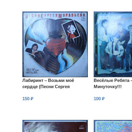
Лабиринт – Возьми моё
Весёлые Ребята 
сердце (Песни Сергея
Минуточку!!!
Муравьева)
150
₽
100
₽
В КОРЗИНУ
В КОРЗИНУ