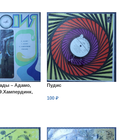
ады – Адамо,
Пудис
Э.Хампердинк,
100
₽
В КОРЗИНУ