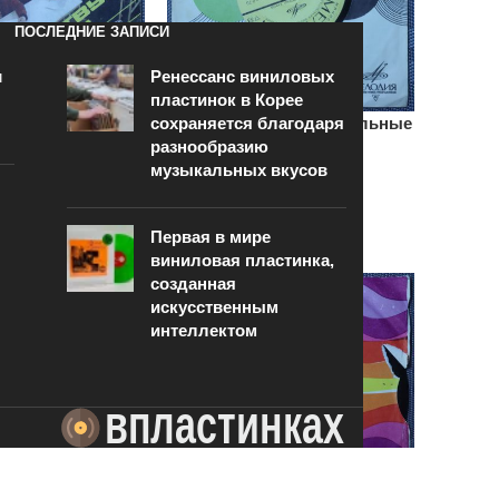
ПОСЛЕДНИЕ ЗАПИСИ
и
Ренессанс виниловых
пластинок в Корее
сохраняется благодаря
нструментальный
Вокально-инструментальные
разнообразию
дравствуй,
ансамбли мира
музыкальных вкусов
100
₽
В КОРЗИНУ
Первая в мире
виниловая пластинка,
созданная
искусственным
интеллектом