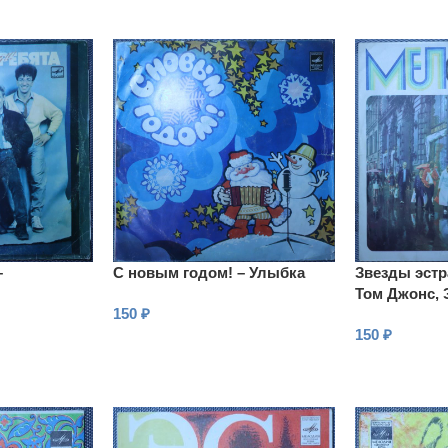
–
С новым годом! – Улыбка
Звезды эстр
Том Джонс, 
150
₽
Рафаэль
150
₽
В КОРЗИНУ
В КОРЗИНУ