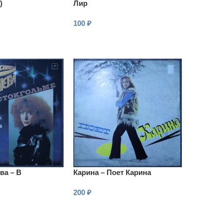
)
Лир
100
₽
В КОРЗИНУ
ва – В
Карина – Поет Карина
200
₽
В КОРЗИНУ