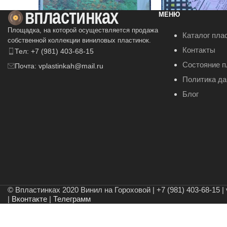
МЕНЮ
Площадка, на которой осуществляется продажа
Каталог пла
собственной коллекции виниловых пластинок.
Контакты
Тел: +7 (981) 403-68-15
Вадим Мулерман – Лада
Евгений Мартыно
Состояние п
Почта: vplastinkah@mail.ru
день
100
₽
Политика д
50
₽
В КОРЗИНУ
Блог
В КОРЗИНУ
© Впластинках 2020 Винил на Гороховой | +7 (981) 403-68-15 | 
|
Вконтакте
|
Телеграмм