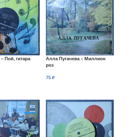
– Пой, гитара
Алла Пугачева – Миллион
роз
75
₽
В КОРЗИНУ