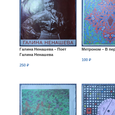
Галина Ненашева – Поет
Метроном – В пе
Галина Ненашева
100
₽
250
₽
В КОРЗИНУ
В КОРЗИНУ