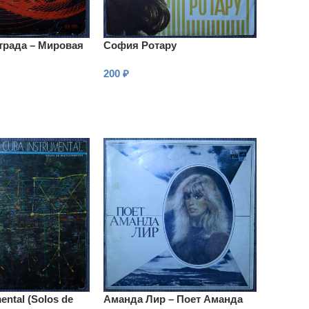
трада – Мировая
София Ротару
200
₽
В КОРЗИНУ
ental (Solos de
Аманда Лир – Поет Аманда