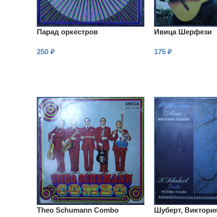
Парад оркестров
Ивица Шерфези
250
₽
175
₽
В КОРЗИНУ
В КОРЗИНУ
Theo Schumann Combo
Шуберт, Виктори