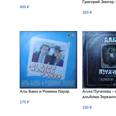
Григорий Зингер –
450
₽
250
₽
В КОРЗИНУ
В КОРЗИНУ
Аль Бано и Ромина Пауэр
Алла Пугачева – 
альбома Зеркал
175
₽
150
₽
В КОРЗИНУ
В КОРЗИНУ