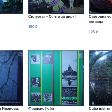
Силуэты – О, что за цирк!
Световна ес
эстрада
150
₽
125
₽
В КОРЗИНУ
В КОРЗИНУ
я Иванова,
Франсис Гойя
Cuba instrum