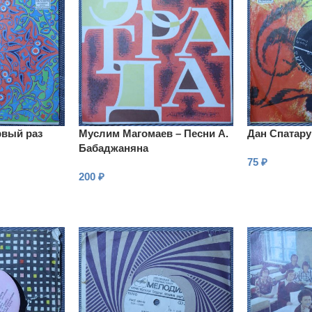
рвый раз
Муслим Магомаев – Песни А.
Дан Спатару 
Бабаджаняна
75
₽
200
₽
В КОРЗИНУ
В КОРЗИНУ