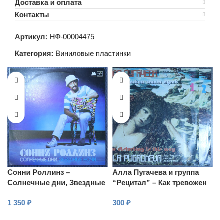
Доставка и оплата
Контакты
Артикул:
НФ-00004475
Категория:
Виниловые пластинки
Сонни Роллинз –
Алла Пугачева и группа
Солнечные дни, Звездные
“Рецитал” – Как тревожен
ночи
этот путь
1 350
₽
300
₽
В КОРЗИНУ
В КОРЗИНУ