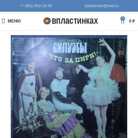
+7 (981) 942-18-48
vplastinkah@mail.ru
0
МЕНЮ
0
₽