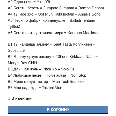
A2 Одна ночь = Yksi Yö
A3 Бегать, бегать = Jumpata Jumpata = Bamba Dabam
A4 Ты мое эхо = Oot Mun Kaikuluotain = Annie’s Song
A5 Песня о фабричной девушке = Balladi Tehtaan
Tytöstä
A6 Бегство от суетливого мира = Karkuun Maailmaa
B1 Ты найдешь замену = Saat Tästä Korvikkeen =
Substitute
B2 Я вижу яркую звезду = Tähden Kirkkaan Nään =
Mary’s Boy Child
B3 Длинная ночь = Pitkä Yö = Solo Tu
B4 Любимые песни = Toivelauluja = Non Stop
B5 Меня целует ветер = Mua Tuuli Suutelee
B6 Моя надежда = Toivoni Mun
В наличии
В КОРЗИНУ