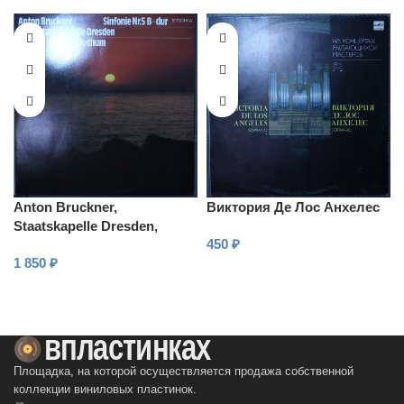
Anton Bruckner,
Виктория Де Лос Анхелес
Staatskapelle Dresden,
450
₽
Eugen Jochum – Sinfonie Nr.
1 850
₽
5 b-dur
В КОРЗИНУ
В КОРЗИНУ
Площадка, на которой осуществляется продажа собственной
коллекции виниловых пластинок.